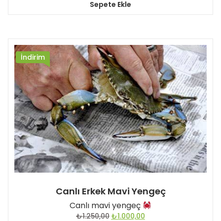
Sepete Ekle
₺3.000,00.
İndirim
Canlı Erkek Mavi Yengeç
Canlı mavi yengeç
Orijinal
Şu
₺
1.250,00
₺
1.000,00