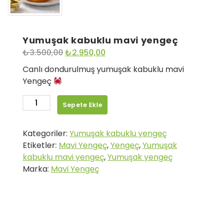
Yumuşak kabuklu mavi yengeç
Orijinal
Şu
₺
3.500,00
₺
2.950,00
fiyat:
andaki
Canlı dondurulmuş yumuşak kabuklu mavi
₺3.500,00.
fiyat:
Yengeç
₺2.950,00.
Yumuşak
Sepete Ekle
kabuklu
mavi
Kategoriler:
Yumuşak kabuklu yengeç
yengeç
Etiketler:
Mavi Yengeç
,
Yengeç
,
Yumuşak
adet
kabuklu mavi yengeç
,
Yumuşak yengeç
Marka:
Mavi Yengeç