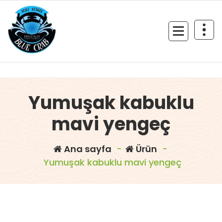
İçeriğe
geç
Acil Mavi Yengeç Sipariş Hattı 0 533 370 17 69
Yumuşak kabuklu
mavi yengeç
Ana sayfa
-
Ürün
-
Yumuşak kabuklu mavi yengeç