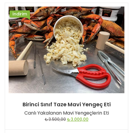
İndirim
Birinci Sınıf Taze Mavi Yengeç Eti
Canlı Yakalanan Mavi Yengeçlerin Eti
Orijinal
Şu
₺
3.500,00
₺
3.000,00
fiyat:
andaki
₺3.500,00.
fiyat: