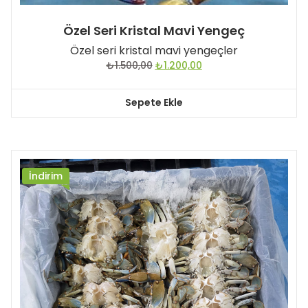
Özel Seri Kristal Mavi Yengeç
Özel seri kristal mavi yengeçler
Orijinal
Şu
₺
1.500,00
₺
1.200,00
fiyat:
andaki
₺1.500,00.
fiyat:
Sepete Ekle
₺1.200,00.
İndirim