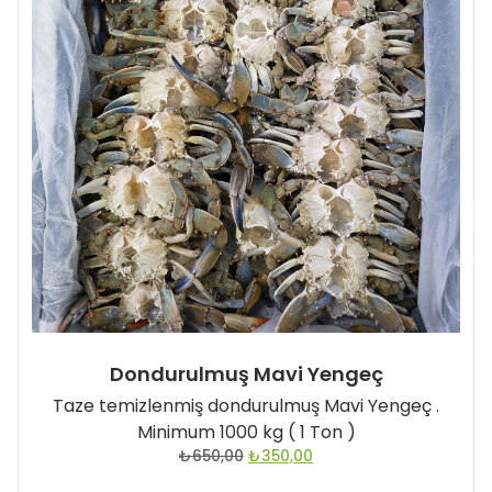
Dondurulmuş Mavi Yengeç
Taze temizlenmiş dondurulmuş Mavi Yengeç .
Minimum 1000 kg ( 1 Ton )
Orijinal
Şu
₺
650,00
₺
350,00
fiyat:
andaki