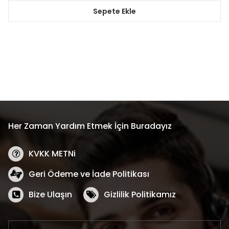
₺650,00.
fiyat:
Sepete Ekle
₺350,00.
Her Zaman Yardım Etmek İçin Buradayız
KVKK METNi
Geri Ödeme ve İade Politikası
Bize Ulaşın
Gizlilik Politikamız